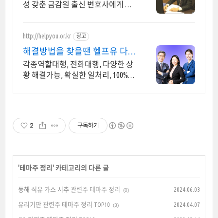
성 갖춘 금감원 출신 변호사에게 맡
겨야 합니다. 금감원,법원장검사장,
법사위국회의원출신70여명전문가
협업가능
http://helpyou.or.kr
광고
해결방법을 찾을땐 헬프유 다양
하고 어려운 상황해결가능
각종역할대행, 전화대행, 다양한 상
황 해결가능, 확실한 일처리, 100%비
밀보장 사람의 도움이 필요할 때는
헬프유를 기억하세요. 어떤 상황이
던 해결이 가능합니다.
2
구독하기
'
테마주 정리
' 카테고리의 다른 글
동해 석유 가스 시추 관련주 테마주 정리
2024.06.03
(0)
유리기판 관련주 테마주 정리 TOP10
2024.04.07
(3)