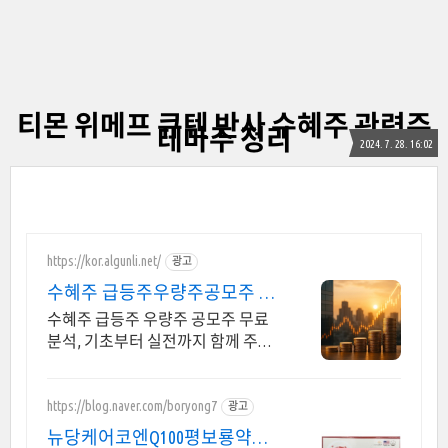
티몬 위메프 큐텐 반사 수혜주 관련주
테마주 정리
2024. 7. 28. 16:02
https://kor.algunli.net/
광고
수혜주 급등주우량주공모주 추
지금 안보면 늦어요
수혜주 급등주 우량주 공모주 무료
분석, 기초부터 실전까지 함께 주식
무료 교육 제공, 우량주 무료 정보 제
공, 처음부터 실전까지 같이합니다
https://blog.naver.com/boryong7
광고
뉴당케어코엔Q100평보룡약국