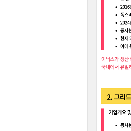
201
폭스바
202
동사는
현재 
이에 
이닉스가 생산 
국내에서 유일
2. 그리
기업개요 및
동사는