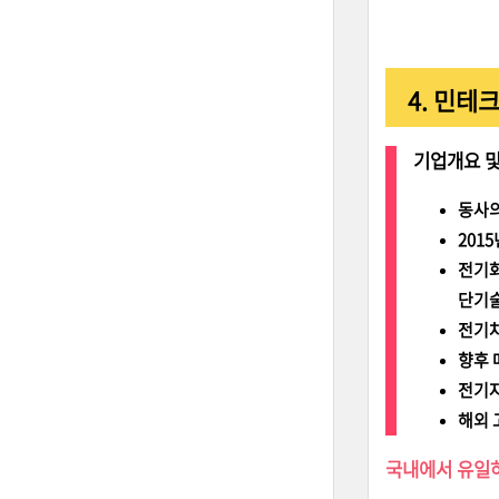
4. 민테
기업개요 및
동사의
201
전기화
단기술
전기차
향후 
전기자
해외 
국내에서 유일하