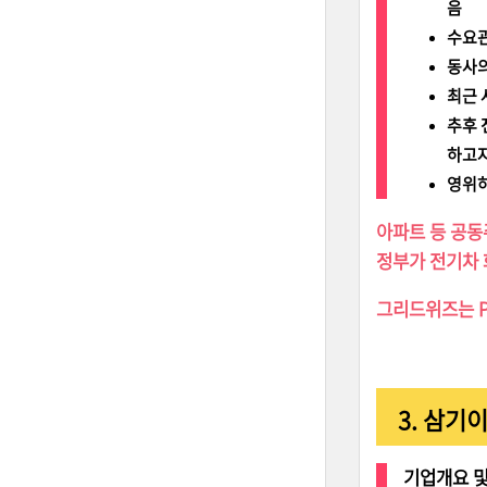
음
수요관
동사의
최근 
추후 
하고자
영위하
아파트 등 공동
정부가 전기차 
그리드위즈는 P
3. 삼기
기업개요 및