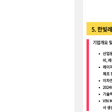
5. 한빛
기업개요 및
산업용
비, 
레이저
제조 
이차전
202
기술력
VIN
사 생