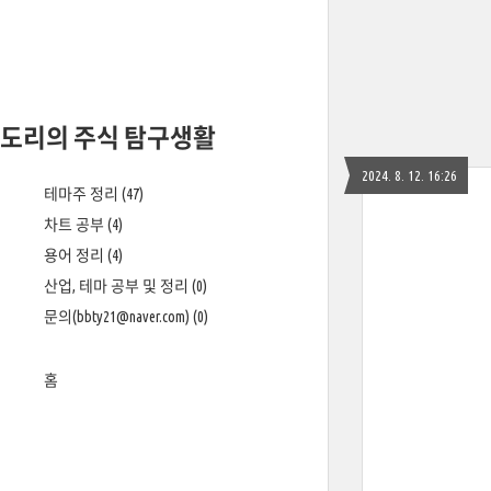
도리의 주식 탐구생활
2024. 8. 12. 16:26
테마주 정리
(47)
차트 공부
(4)
용어 정리
(4)
산업, 테마 공부 및 정리
(0)
문의(bbty21@naver.com)
(0)
홈