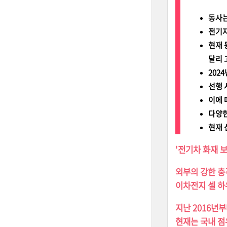
동사는
전기자
현재 
달리 
202
선행 
이에 
다양한
현재 
'전기차 화재 
외부의 강한 충
이차전지 셀 하
지난 2016년
현재는 국내 점