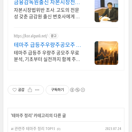
금융감독원출신 자본시장전문
가
자본시장법위반 조사. 고도의 전문
성 갖춘 금감원 출신 변호사에게 맡
겨야 합니다. 금감원,법원장검사장,
법사위국회의원출신70여명전문가
협업가능
https://kor.algunli.net/
광고
테마주 급등주우량주공모주 추
지금 안보면 늦어요
테마주 급등주 우량주 공모주 무료
분석, 기초부터 실전까지 함께 주식
무료 교육 제공, 우량주 무료 정보 제
공, 처음부터 실전까지 같이합니다
공감
구독하기
'
테마주 정리
' 카테고리의 다른 글
ai 관련주 테마주 정리 TOP15
2023.07.24
(0)